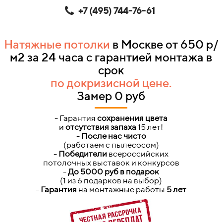
+7 (495) 744-76-61
Натяжные потолки
в
Москве
от 650 р/
м2 за 24 часа с гарантией монтажа в
срок
по докризисной цене.
Замер 0 руб
- Гарантия
сохранения цвета
и
отсутствия запаха
15 лет!
-
После нас чисто
(работаем с пылесосом)
-
Победители
всероссийских
потолочных
выставок и конкурсов
-
Д
о 5000 руб в подарок
(1 из 6 подарков на выбор)
-
Гарантия
на монтажные работы
5 лет